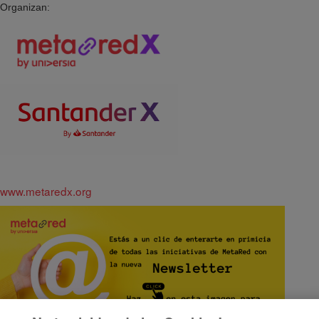
Organizan:
www.metaredx.org