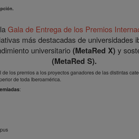
ipción.
 la
Gala de Entrega de los Premios Intern
ciativas más destacadas de universidades 
dimiento universitario
y sost
(MetaRed X)
(MetaRed S).
al de los premios a los proyectos ganadores de las distintas ca
perior de toda Iberoamérica.
remiadas
:
mpus