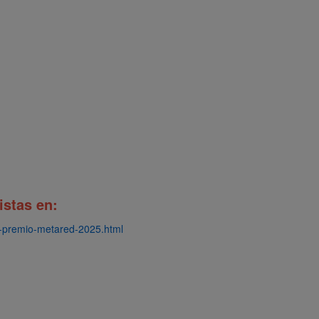
istas en:
as-premio-metared-2025.html