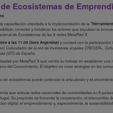
 de Ecosistemas de Emprend
es
esta capacitación orientada a la implementación de la
"Herramien
bilizar, conectar y fortalecer los actores que impulsan la innova
rnacional de Ecosistemas de las 8 redes MetaRed X.
y contará con la participación
bre a las 11:00 (hora Argentina)
l, Cofundador de la red de inversores ángeles CRECER+, Cofun
mas (GTi) de España.
pulsadas por MetaRed X que centra su trabajo en establecer una
ano del Conocimiento. El objetivo es crear sinergias en las comu
 de ecosistemas puede potenciar la articulación y el crecimie
rsia que articula redes nacionales de universidades en 8 países 
ugal. Su propósito es fomentar la cooperación, el intercambio de
ón digital, el emprendimiento y, especialmente, la sostenibilidad