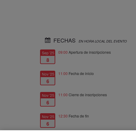
FECHAS
EN HORA LOCAL DEL EVENTO
09:00
Apertura de inscripciones
Sep '25
8
11:00
Fecha de inicio
Nov '25
6
11:00
Cierre de inscripciones
Nov '25
6
12:30
Fecha de fin
Nov '25
6