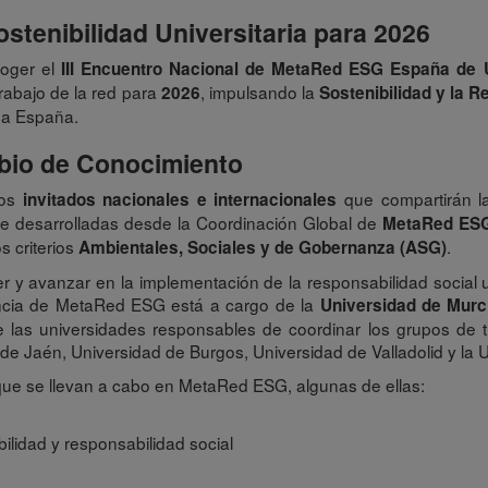
stenibilidad Universitaria para 2026
coger el
III Encuentro Nacional de MetaRed ESG España de 
trabajo de la red para
, impulsando la
2026
Sostenibilidad y la R
oda España.
mbio de Conocimiento
dos
que compartirán 
invitados nacionales e internacionales
lave desarrolladas desde la Coordinación Global de
MetaRed ES
s criterios
.
Ambientales, Sociales y de Gobernanza (ASG)
avanzar en la implementación de la responsabilidad social univ
ncia de MetaRed ESG está a cargo de la
Universidad de Murc
e las universidades responsables de coordinar los grupos de t
e Jaén, Universidad de Burgos, Universidad de Valladolid y la 
ue se llevan a cabo en MetaRed ESG, algunas de ellas:
ilidad y responsabilidad social