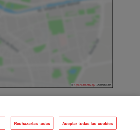
©
OpenStreetMap
Contributors
Rechazarlas todas
Aceptar todas las cookies
Organizado por MetaRed ESG España