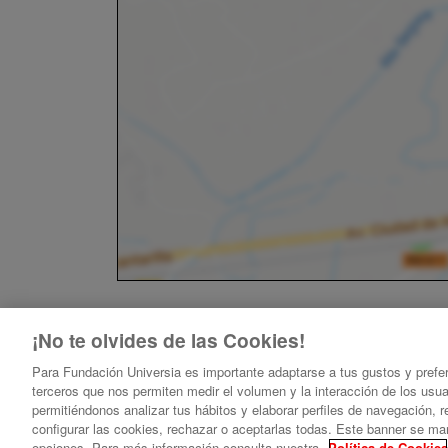
¡No te olvides de las Cookies!
Para Fundación Universia es importante adaptarse a tus gustos y prefe
terceros que nos permiten medir el volumen y la interacción de los usu
Encuentro Nacional de MetaRed ESG España 2026
permitiéndonos analizar tus hábitos y elaborar perfiles de navegación,
configurar las cookies, rechazar o aceptarlas todas. Este banner se ma
opciones. Para más información consulta nuestra
Política de Cookies