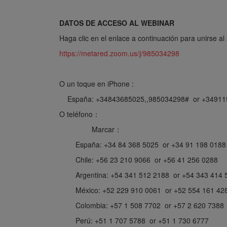
DATOS DE ACCESO AL WEBINAR
Haga clic en el enlace a continuación para unirse al
https://metared.zoom.us/j/985034298
O un toque en iPhone :
España: +34843685025,,985034298# or +34911
O teléfono：
Marcar：
España: +34 84 368 5025 or +34 91 198 0188
Chile: +56 23 210 9066 or +56 41 256 0288
Argentina: +54 341 512 2188 or +54 343 414 
México: +52 229 910 0061 or +52 554 161 42
Colombia: +57 1 508 7702 or +57 2 620 7388
Perú: +51 1 707 5788 or +51 1 730 6777