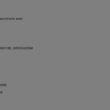
 seminario web:
980188,,985034298#
5986
88