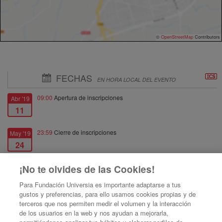
©
OpenStreetMap
Contributors
FECHAS
EN HORA LOCAL DEL EVENTO
09:00
Apertura de inscripciones
Abr '19
11
23:59
Cierre de inscripciones
May '19
24
¡No te olvides de las Cookies!
08:30
Fecha de inicio
May '19
28
Para Fundación Universia es importante adaptarse a tus
gustos y preferencias, para ello usamos cookies propias y de
16:00
Fecha de fin
May '19
terceros que nos permiten medir el volumen y la interacción
de los usuarios en la web y nos ayudan a mejorarla,
28