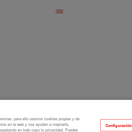
rencias, para ello usamos cookies propias y de
arios en la web y nos ayudan a mejorarla,
Configuración
s Universidades
 respetando en todo caso tu privacidad. Puedes