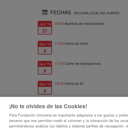
FECHAS
EN HORA LOCAL DEL EVENTO
09:00
Apertura de inscripciones
Jun '19
21
17:00
Fecha de inicio
Nov '19
6
17:00
Cierre de inscripciones
Nov '19
6
19:30
Fecha de fin
Nov '19
6
¡No te olvides de las Cookies!
Para Fundación Universia es importante adaptarse a tus gustos y prefe
terceros que nos permiten medir el volumen y la interacción de los usu
Estrategias de implantación de la Administración Digital en la
permitiéndonos analizar tus hábitos y elaborar perfiles de navegación,