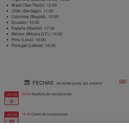
Brasil (Sao Paulo): 12:00
Chile (Santiago): 11:00
Colombia (Bogotá): 10:00
Ecuador: 10:00
España (Madrid): 17:00
México (México D.F.): 10:00
Perú (Lima): 10:00
Portugal (Lisboa): 16:00
FECHAS
EN HORA LOCAL DEL EVENTO
09:00
Apertura de inscripciones
Jul '20
8
16:00
Cierre de inscripciones
Jul '20
28