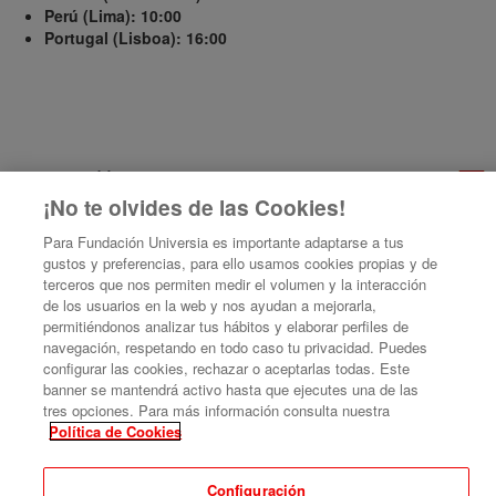
Perú (Lima): 10:00
Portugal (Lisboa): 16:00
FECHAS
EN HORA LOCAL DEL EVENTO
¡No te olvides de las Cookies!
17:00
Fecha de inicio
Sep '20
Para Fundación Universia es importante adaptarse a tus
10
gustos y preferencias, para ello usamos cookies propias y de
terceros que nos permiten medir el volumen y la interacción
18:30
Fecha de fin
de los usuarios en la web y nos ayudan a mejorarla,
Sep '20
permitiéndonos analizar tus hábitos y elaborar perfiles de
10
navegación, respetando en todo caso tu privacidad. Puedes
configurar las cookies, rechazar o aceptarlas todas. Este
banner se mantendrá activo hasta que ejecutes una de las
tres opciones. Para más información consulta nuestra
Política de Cookies
Bienvenida 1ª Edición Curso Internacional para CISO de Universidades
Configuración