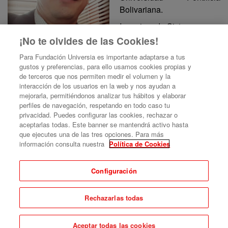
Bolivariana.
Ingeniero de Sistemas,
especialidad. en seguridad
¡No te olvides de las Cookies!
informática con capacidad
Para Fundación Universia es importante adaptarse a tus
de aportar con trabajo colaborativo y liderazgo a los
gustos y preferencias, para ello usamos cookies propias y
diferentes procesos de cualquier organización; experiencia
de terceros que nos permiten medir el volumen y la
en áreas de operaciones, docencia universitaria,
interacción de los usuarios en la web y nos ayudan a
desarrollo de software, infraestructura tecnológica, gestión
mejorarla, permitiéndonos analizar tus hábitos y elaborar
de proyectos, dirección TIC y seguridad de la información,
perfiles de navegación, respetando en todo caso tu
privacidad. Puedes configurar las cookies, rechazar o
con habilidades y competencias de alta calidad.
aceptarlas todas. Este banner se mantendrá activo hasta
que ejecutes una de las tres opciones. Para más
información consulta nuestra
Política de Cookies
Comparte este evento
Configuración
Rechazarlas todas
Aviso legal
|
Contacto
Plataforma de organización de eventos Symposium
Aceptar todas las cookies