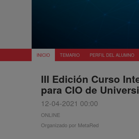
INICIO
TEMARIO
PERFIL DEL ALUMNO
III Edición Curso In
para CIO de Univers
12-04-2021 00:00
ONLINE
Organizado por
MetaRed