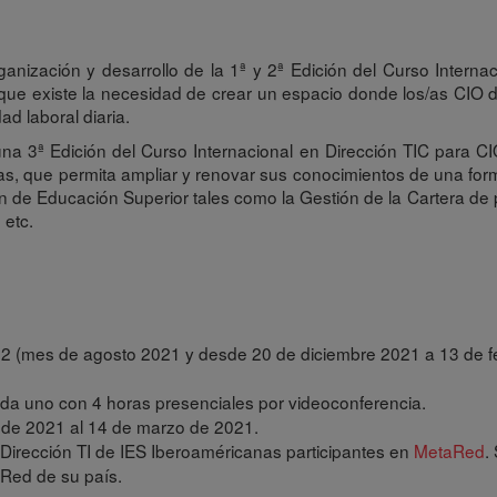
ganización y desarrollo de la 1ª y 2ª Edición del Curso Intern
e existe la necesidad de crear un espacio donde los/as CIO d
d laboral diaria.
na 3ª Edición del Curso Internacional en Dirección TIC para C
nas, que permita ampliar y renovar sus conocimientos de una fo
ón de Educación Superior tales como la Gestión de la Cartera de
 etc.
2022 (mes de agosto 2021 y desde 20 de diciembre 2021 a 13 de f
ada uno con 4 horas presenciales por videoconferencia.
o de 2021 al 14 de marzo de 2021.
a Dirección TI de IES Iberoaméricanas participantes en
MetaRed
.
aRed de su país.