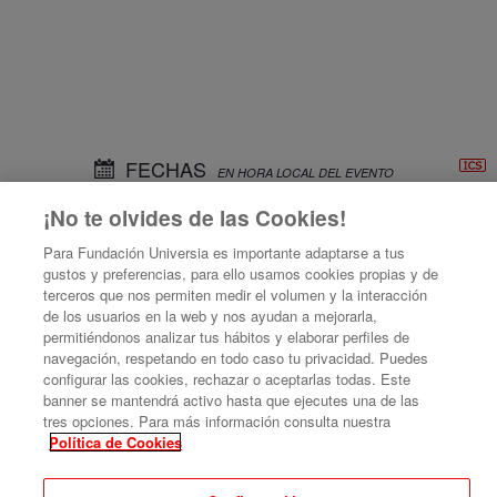
FECHAS
EN HORA LOCAL DEL EVENTO
¡No te olvides de las Cookies!
17:00
Fecha de inicio
Nov '21
3
Para Fundación Universia es importante adaptarse a tus
gustos y preferencias, para ello usamos cookies propias y de
18:00
Fecha de fin
Nov '21
terceros que nos permiten medir el volumen y la interacción
de los usuarios en la web y nos ayudan a mejorarla,
3
permitiéndonos analizar tus hábitos y elaborar perfiles de
navegación, respetando en todo caso tu privacidad. Puedes
configurar las cookies, rechazar o aceptarlas todas. Este
banner se mantendrá activo hasta que ejecutes una de las
tres opciones. Para más información consulta nuestra
Política de Cookies
Bienvenida I Edición Curso básico sobre el desarrollo de un centro de
gestión de Emprendimiento