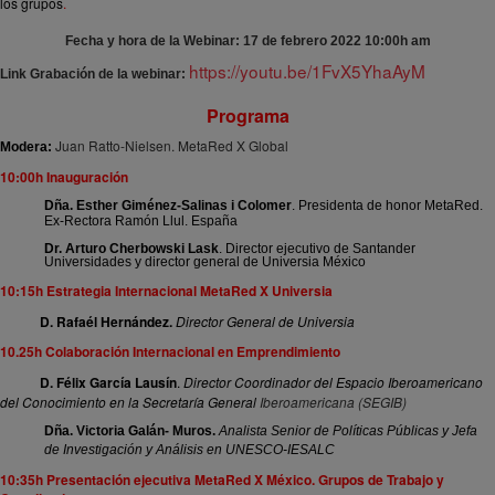
los grupos
.
Fecha y hora de la Webinar: 17 de febrero 2022 10:00h am
https://youtu.be/1FvX5YhaAyM
Link Grabación de la webinar:
Programa
Juan Ratto-Nielsen. MetaRed X Global
Modera:
10:00h Inauguración
Dña. Esther Giménez-Salinas i Colomer
. Presidenta de honor MetaRed.
Ex-Rectora Ramón Llul. España
Dr. Arturo Cherbowski Lask
. Director ejecutivo de Santander
Universidades y director general de Universia México
10:15h Estrategia Internacional MetaRed X Universia
D. Rafaél Hernández.
Director General de Universia
10.25h Colaboración Internacional en Emprendimiento
D. Félix García Lausín
.
Director Coordinador del Espacio Iberoamericano
del Conocimiento en la Secretaría General
Iberoamericana (SEGIB)
Dña. Victoria Galán- Muros.
Analista Senior de Políticas Públicas y Jefa
de Investigación y Análisis en UNESCO-IESALC
10:35h Presentación ejecutiva MetaRed X México. Grupos de Trabajo y