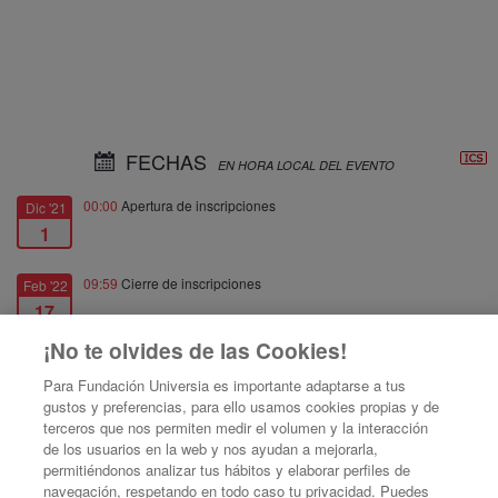
FECHAS
EN HORA LOCAL DEL EVENTO
00:00
Apertura de inscripciones
Dic '21
1
09:59
Cierre de inscripciones
Feb '22
17
¡No te olvides de las Cookies!
10:00
Fecha de inicio
Feb '22
Para Fundación Universia es importante adaptarse a tus
17
gustos y preferencias, para ello usamos cookies propias y de
terceros que nos permiten medir el volumen y la interacción
12:00
Fecha de fin
Feb '22
de los usuarios en la web y nos ayudan a mejorarla,
17
permitiéndonos analizar tus hábitos y elaborar perfiles de
navegación, respetando en todo caso tu privacidad. Puedes