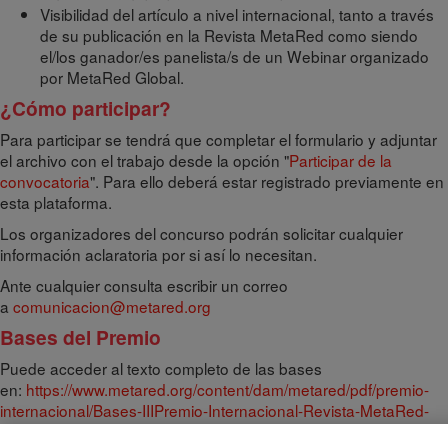
Visibilidad del artículo a nivel internacional, tanto a través
de su publicación en la Revista MetaRed como siendo
el/los ganador/es panelista/s de un Webinar organizado
por MetaRed Global.
¿Cómo participar?
Para participar se tendrá que completar el formulario y adjuntar
el archivo con el trabajo desde la opción "
Participar de la
convocatoria
". Para ello deberá estar registrado previamente en
esta plataforma.
Los organizadores del concurso podrán solicitar cualquier
información aclaratoria por si así lo necesitan.
Ante cualquier consulta escribir un correo
a
comunicacion@metared.org
Bases del Premio
Puede acceder al texto completo de las bases
en:
https://www.metared.org/content/dam/metared/pdf/premio-
internacional/Bases-IIIPremio-Internacional-Revista-MetaRed-
2022.pdf