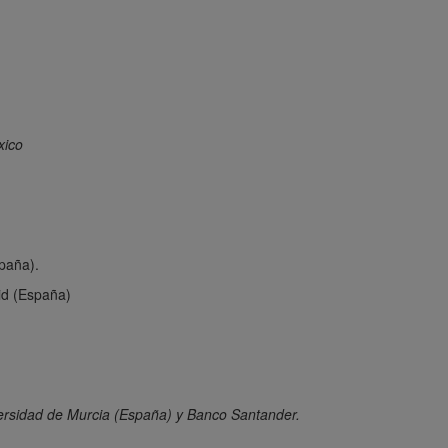
xico
paña).
id (España)
iversidad de Murcia (España) y Banco Santander.