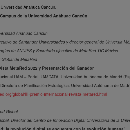
 Universidad Anahuca Cancún.
 el Campus de la Universidad Anáhuac Cancún
niversidad Anahuac Cancún
jecutivo de Santander Universidades y director general de Universia Mé
ologías de ANUIES y Secretario ejecutivo de MetaRed TIC México
r Global de MetaRed
evista MetaRed 2022 y Presentación del Ganador
titucional UAM – Portal UAMDATA. Universidad Autónoma de Madrid (Es
 Directora de Planificación Estratégica. Universidad Autónoma de Madr
d.org/global/III-premio-internacional-revista-metared.html
ed Global
obal. Director del Centro de Innovación Digital Universitaria de la Un
ad: la revolución digital se encuentra con la evolución humana"