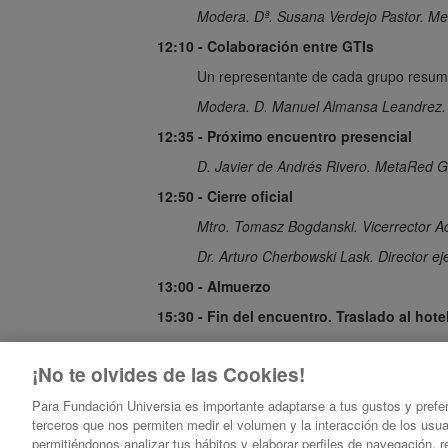
Modera. Dª. Susana Verdejo Pastor. M
12:10 - Colaboración entre GTIs
Un representante de cada grupo resume 
Modera. D. Manuel Almansa Leandrez.
12:35 - Próximo encuentro presencial
D. Javier de Andrés Rivero. MetaRed Gl
12:50 - Cierre oficial
Mtro. Tomasz Bogdanski. Vicerrector 
Dr. Arturo Cherbowski Lask. Director e
13:00 - Almuerzo
15:30 - Fin del encuentro. Traslado al hote
¡No te olvides de las Cookies!
Para Fundación Universia es importante adaptarse a tus gustos y prefe
terceros que nos permiten medir el volumen y la interacción de los usu
Encuentro Grupos de Trabajo Internacionales MetaRed 2022
permitiéndonos analizar tus hábitos y elaborar perfiles de navegación,