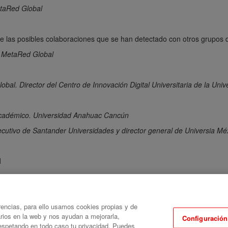
etaRed Global
las posibles colaboraciones que se han detectado con otros grupos d
 MetaRed Global
obal. Director del Centro de Innovación Digital Universitaria de la Un
Académico. Universidad Anahuac Cancún
jecutivo de Santander Universidades y director general de Universia Mé
l
rencias, para ello usamos cookies propias y de
arios en la web y nos ayudan a mejorarla,
Configuración
 respetando en todo caso tu privacidad. Puedes