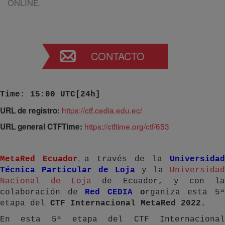
ONLINE.
CONTACTO
Time: 15:00 UTC[24h]
https://ctf.cedia.edu.ec/
URL de registro:
https://ctftime.org/ctf/653
URL general CTFTime:
,
MetaRed
Ecuador
a través de la
Universidad
Técnica Particular de Loja
y la
Universidad
Nacional de Loja
de Ecuador, y con l
colaboración de
R
ed CEDIA
o
rganiza esta 5
etapa del
CTF Internacional MetaRed 2022
.
En esta 5ª etapa del CTF Internacional