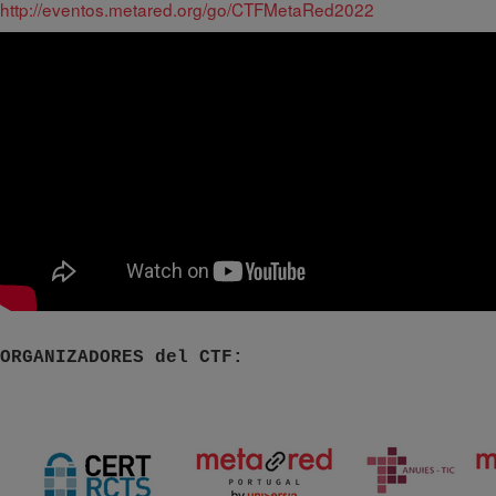
http://eventos.metared.org/go/CTFMetaRed2022
ORGANIZADORES del CTF: