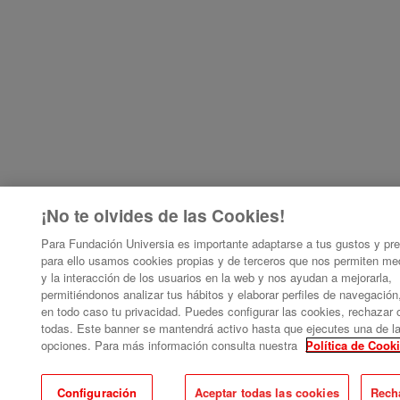
¡No te olvides de las Cookies!
Para Fundación Universia es importante adaptarse a tus gustos y pre
para ello usamos cookies propias y de terceros que nos permiten me
y la interacción de los usuarios en la web y nos ayudan a mejorarla,
permitiéndonos analizar tus hábitos y elaborar perfiles de navegació
en todo caso tu privacidad. Puedes configurar las cookies, rechazar 
todas. Este banner se mantendrá activo hasta que ejecutes una de la
opciones. Para más información consulta nuestra
Política de Cook
Configuración
Aceptar todas las cookies
Rech