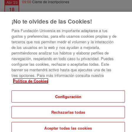
09:00
Cierre de inscripciones
Abr '23
18
¡No te olvides de las Cookies!
10:00
Fecha de inicio
Abr '23
18
Para Fundación Universia es importante adaptarse a tus
gustos y preferencias, para ello usamos cookies propias y de
terceros que nos permiten medir el volumen y la interacción
12:00
Fecha de fin
Abr '23
de los usuarios en la web y nos ayudan a mejorarla,
18
permitiéndonos analizar tus hábitos y elaborar perfiles de
navegación, respetando en todo caso tu privacidad. Puedes
configurar las cookies, rechazar o aceptarlas todas. Este
banner se mantendrá activo hasta que ejecutes una de las
tres opciones. Para más información consulta nuestra
Política de Cookies
I Encuentro Nacional MetaRed ESG Argentina
Configuración
Aviso legal
|
Contacto
Plataforma de organización de eventos Symposium
Copyright © 2026
Rechazarlas todas
Aceptar todas las cookies