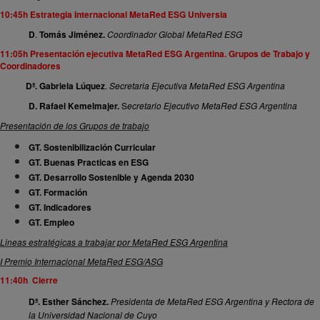
10:45h Estrategia Internacional MetaRed ESG Universia
D
.
Tomás Jiménez.
Coordinador Global MetaRed ESG
11:05h Presentación ejecutiva MetaRed ESG Argentina. Grupos de Trabajo y
Coordinadores
Dª. Gabriela Lúquez
.
Secretaria Ejecutiva MetaRed ESG Argentina
D. Rafael Kemelmajer.
S
ecretario Ejecutivo MetaRed ESG Argentina
Presentación de los Grupos de trabajo
GT. Sostenibilización Curricular
GT. Buenas Practicas en ESG
GT. Desarrollo Sostenible y Agenda 2030
GT. Formación
GT. Indicadores
GT. Empleo
Lineas estratégicas a trabajar por MetaRed ESG Argentina
I Premio Internacional MetaRed ESG/ASG
11:40h Cierre
Dª. Esther Sánchez.
Presidenta de MetaRed ESG Argentina
y Rectora de
la Universidad Nacional de Cuyo