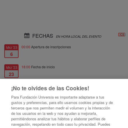
FECHAS
EN HORA LOCAL DEL EVENTO
00:00
Apertura de inscripciones
Mrz '23
6
18:00
Fecha de inicio
Mrz '23
23
¡No te olvides de las Cookies!
18:00
Cierre de inscripciones
Mrz '23
23
Para Fundación Universia es importante adaptarse a tus
gustos y preferencias, para ello usamos cookies propias y de
20:00
Fecha de fin
Mrz '23
terceros que nos permiten medir el volumen y la interacción
de los usuarios en la web y nos ayudan a mejorarla,
23
permitiéndonos analizar tus hábitos y elaborar perfiles de
navegación, respetando en todo caso tu privacidad. Puedes