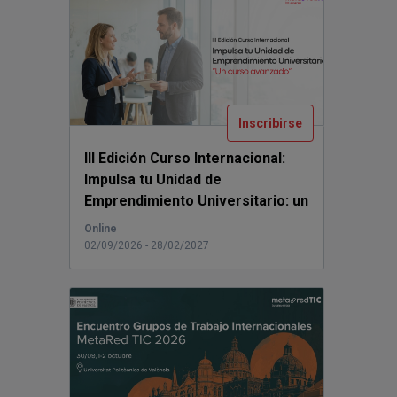
Inscribirse
III Edición Curso Internacional:
Impulsa tu Unidad de
Emprendimiento Universitario: un
curso avanzado.
...
Online
02/09/2026 - 28/02/2027