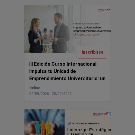
Inscribirse
III Edición Curso Internacional:
Impulsa tu Unidad de
Emprendimiento Universitario: un
curso avanzado.
...
Online
02/09/2026 - 28/02/2027