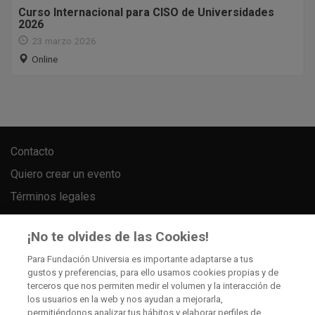
Curso Internacional para CISO de Universidades
2026
23 marzo 2026
Online
Contacto
Quiero crear un evento
Términos legales
Política de cookies
¡No te olvides de las Cookies!
Política de privacidad
Para Fundación Universia es importante adaptarse a tus
gustos y preferencias, para ello usamos cookies propias y de
KML, ICS o RSS
terceros que nos permiten medir el volumen y la interacción de
los usuarios en la web y nos ayudan a mejorarla,
permitiéndonos analizar tus hábitos y elaborar perfiles de